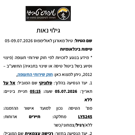
גילוי נאות
שם הטיול
: טיול מאורגן לאולימפוס
05-09.07.2026
טיסות בינלאומיות
* מידע בנוגע לזכויות לפי חוק שירותי תעופה (פיצוי
וסיוע בשל ביטול טיסה או שינוי בתנאיה) התשע"ב –
2012, ניתן למצוא כאן:
חוק שירותי התעופה
.
1. יעד הנסיעה בהלוך:
סלוניקי
שם המוביל:
אל על
תאריך: ­­­
05.07.2026
שעה:
05:15
חניית ביניים:
ללא
מס' הטיסה נכון למועד אישור ההזמנה:
LY5245
מחלקה:
תיירים
ארוחות:
ללא
/
רגיל
/צמחוני/כשר
2. יעד הנסיעה בחזור:
רכישה עצמאית
שם המוביל: