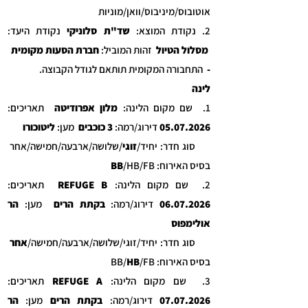
אוטובוס
/מיניבוס/וואן/מוניות
2. נקודת המוצא:
שד"ת סלוניקי
נקודת היעד:
מסלול הטיול
זהות המוביל:
חברת הסעות מקומית
-
התחבורה המקומית תותאם לגודל הקבוצה.
לינה
1. שם מקום הלינה:
מלון אפרודיטה
תאריכים:
05.07.2026
דירוג/רמה:
3 כוכבים
מען:
ליטוכורו
סוג חדר: יחיד/
זוגי
/שלושה/ארבעה/חמישה/אחר
בסיס האירוח:
/HB/FB
BB
2. שם מקום הלינה:
REFUGE B
תאריכים:
06.07.2026
דירוג/רמה:
בקתת הרים
מען:
הר
אולימפוס
סוג חדר: יחיד/זוגי/שלושה/ארבעה/חמישה/
אחר
בסיס האירוח: BB/
/FB
HB
3. שם מקום הלינה:
REFUGE A
תאריכים:
07.07.2026
דירוג/רמה:
בקתת הרים
מען:
הר