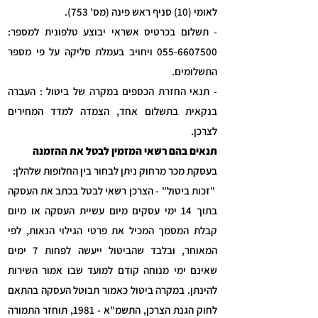
לאומי (10) סניף ראש פינה (מס' 753).
- תשלום בכרטיס אשראי יבוצע טלפונית למספר:
055-6607500
ויחויב בעמלת סליקה על פי מספר
התשלומים.
- תנאי החזרת הכספים במקרה של ביטול : העברה
בנקאית בתשלום אחד, הצמדה למדד המחירים
לצרכן.
תנאים בהם רשאי המזמין לבטל את ההזמנה
בעסקת מכר מרחוק ניתן לבחור בין החלופות שלהלן:
"זכות ביטול" - הצרכן רשאי לבטל בכתב את העסקה
בתוך 14 ימי עסקים מיום עשיית העסקה או מיום
קבלת המסמך המכיל את פרטי הגילוי הנאות, לפי
המאוחר, ובלבד שהביטול ייעשה לפחות 7 ימים
שאינם ימי מנוחה קודם למועד שבו אמור השירות
להינתן. במקרה ביטול כאמור תבוטל העסקה בהתאם
לחוק הגנת הצרכן, התשמ"א - 1981, תוחזר התמורה