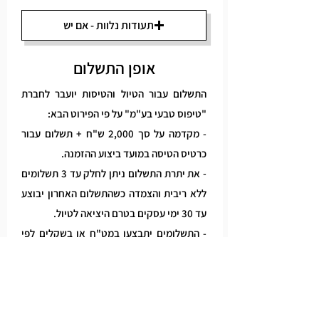
תעודות נלוות - אם יש
אופן התשלום
התשלום עבור הטיול והטיסות יועבר לחברת
"טיפוס טבעי בע"מ" על פי הפירוט הבא:
- מקדמה על סך 2,000 ש"ח + תשלום עבור
כרטיס הטיסה במועד ביצוע ההזמנה.
- את יתרת התשלום ניתן לחלק עד 3 תשלומים
ללא ריבית והצמדה כשהתשלום האחרון יבוצע
עד 30 ימי עסקים בטרם היציאה לטיול.
- התשלומים יתבצעו במט"ח או בשקלים לפי
שער המכירה להעברות והמחאות שבו מוכר
בנק ישראל את מטבע החוץ, נכון ליום העסקים
שקדם למועד התשלום.
- תשלום בהעברה בנקאית/המחאה יבוצע