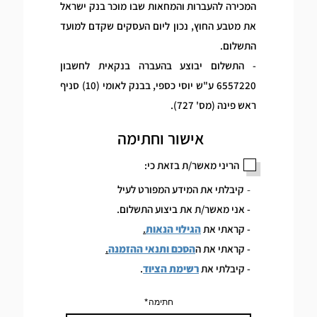
המכירה להעברות והמחאות שבו מוכר בנק ישראל
את מטבע החוץ, נכון ליום העסקים שקדם למועד
התשלום.
- התשלום יבוצע בהעברה בנקאית לחשבון
6557220 ע"ש יוסי כספי, בבנק לאומי (10) סניף
ראש פינה (מס' 727).
אישור וחתימה
הריני מאשר/ת בזאת כי:
-
קיבלתי את המידע המפורט לעיל
- אני מאשר/ת את ביצוע התשלום.
- קראתי את
הגילוי הנאות
.
- קראתי את ה
הסכם ותנאי ההזמנה
.
- קיבלתי את
רשימת הציוד
.
חתימה