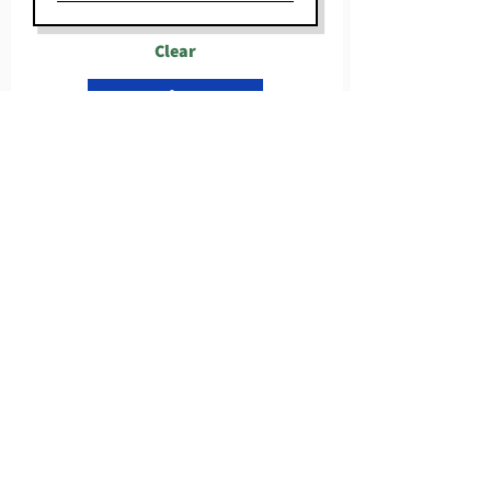
Clear
שלח
לייעוץ או תכנון מסלולים בהתאמה אישית
חייגו
050-5077082
או השאירו פרטים ונחזור אליכם בהקדם