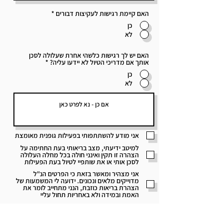
האם קיימת רגישות לעקיצות דבורים
*
כן
לא
האם יש לך רגישות כלשהי אחרת שעלולה לסכן
אותך אם מדריכי הטיול לא יידעו עליה?
*
כן
לא
אני מודע להשתתפותי בפעילות גופנית מאומצת
למיטב ידיעתי, מצב בריאותי בעת החתימה על
הצהרה זו תקין ואינני חולה בכל מחלה העלולה
לסכן אותי או את שותפיי לטיול בעת הפעילות
אני מצהיר ומאשר בזאת כי הפרטים הנ"ל
מדוייקים מלאים ונכונים. ידועה לי המשמעות של
הצהרת בריאות כוזבת, הנני מתחייב לומר את
האמת ובמידה ולא באחריות תחול עליי
אני מתחייב לעדכן את נציגי חברת הטיולים
במידה ויחול שינוי במצבי הרפואי בפרק הזמן
שלאחר חתימתי על טופס זה ועד מועד היציאה